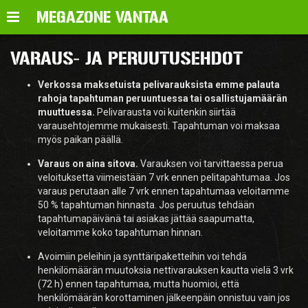
Valikko
MEGAZONE VANTAA
VARAUS- JA PERUUTUSEHDOT
Verkossa maksetuista pelivarauksista emme palauta
rahoja tapahtuman peruuntuessa tai osallistujamäärän
muuttuessa.
Pelivarausta voi kuitenkin siirtää
varausehtojemme mukaisesti. Tapahtuman voi maksaa
myös paikan päällä.
Varaus on aina sitova.
Varauksen voi tarvittaessa perua
veloituksetta viimeistään 7 vrk ennen pelitapahtumaa. Jos
varaus perutaan alle 7 vrk ennen tapahtumaa veloitamme
50 % tapahtuman hinnasta. Jos peruutus tehdään
tapahtumapäivänä tai asiakas jättää saapumatta,
veloitamme koko tapahtuman hinnan.
Avoimiin peleihin ja synttäripaketteihin voi tehdä
henkilömäärän muutoksia nettivarauksen kautta vielä 3 vrk
(72 h) ennen tapahtumaa, mutta huomioi, että
henkilömäärän korottaminen jälkeenpäin onnistuu vain jos