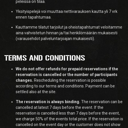
peleissä on tilaa.
Yksityispelejä voi muuttaa nettivarauksen kautta yli 7 vrk
ennen tapahtumaa.
Kauttamme tilatut tarjoilut ja oheistapahtumat veloitamme
aina vahvistetun hinnan ja/tai henkilömäärän mukaisesti
(varausehdot palveluntarjoajan mukaisesti).
TERMS AND CONDITIONS
We do not offer refunds for prepaid reservations if the
reservation is cancelled or the number of participants
changes.
Rescheduling the reservation is possible
according to our terms and conditions. Payment can be
settled also at the site.
The reservation is always binding.
The reservation can be
cancelled at latest 7 days before the event. If the
reservation is cancelled less than 7 days before the event,
we charge 50% of the events total price. If the reservation is
cancelled on the event day or the customer does not show