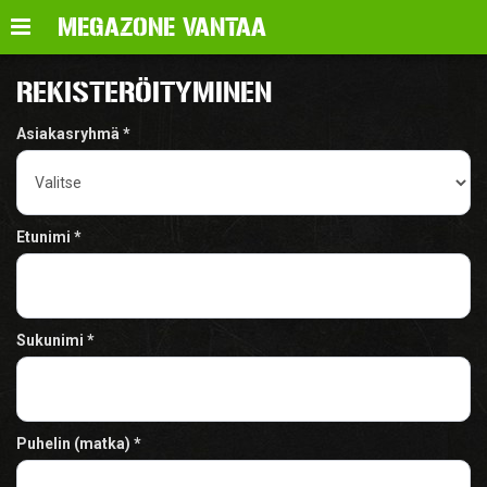
Valikko
MEGAZONE VANTAA
REKISTERÖITYMINEN
Asiakasryhmä
Etunimi
Sukunimi
Puhelin (matka)