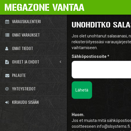
MEGAZONE VANTAA
VARAUSKALENTERI
UNOHDITKO SALA
OMAT VARAUKSET
Jos olet unohtanut salasanasi, ni
rekisteröityessäsi varausjärjes
OMAT TIEDOT
vaihtamiseen.
Sähköpostiosoite
OHJEET JA EHDOT
PALAUTE
YHTEYSTIEDOT
Lähetä
KIRJAUDU SISÄÄN
Huom.
Jos et muista mitä sähköpostioso
osoitteeseen info@slsystems.fi.