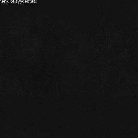
enkilöllisyydestäsi.