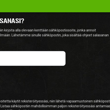
SANASI?
in kirjoita alla olevaan kenttään sähköpostiosoite, jonka annoit
telmään. Lähetämme sinulle sähköpostin, joka sisältää ohjeet salasanan
itetta käytit rekisteröityessäsi, niin lähetä vapaamuotoinen sähköpost
 Listaa sähköpostiin mahdollisimman paljon rekisteröityessäsi antamias