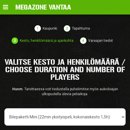
Valikko
MEGAZONE VANTAA
1
Kaupunki
2
Tapahtuma
3
Kesto, henkilömäärä ja ajankohta
4
Varaajan tiedot
VALITSE KESTO JA HENKILÖMÄÄRÄ /
CHOOSE DURATION AND NUMBER OF
PLAYERS
Huom.
Tarvittaessa voit tiedustella puhelimitse myös aukioloajan
ulkopuolella olevia peliaikoja.
Pelityyppi