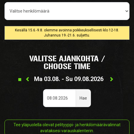
Henkilömäärä
Kesällä 15.6.-9.8. olemme avoinna poikkeuksellisesti klo 12-18.
Juhannus 19.-21.6. suljettu.
VALITSE AJANKOHTA /
CHOOSE TIME
Ma 03.08. - Su 09.08.2026
P
Pvm
Hae
Custom
Tee yläpuolella olevat pelityyppi- ja henkilömäärävalinnat
avataksesi varauskalenterin.