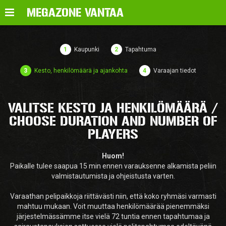
Valikko
MEGAZONE VANTAA
1
Kaupunki
2
Tapahtuma
3
Kesto, henkilömäärä ja ajankohta
4
Varaajan tiedot
VALITSE KESTO JA HENKILÖMÄÄRÄ /
CHOOSE DURATION AND NUMBER OF
PLAYERS
Huom!
Paikalle tulee saapua 15 min ennen varauksenne alkamista peliin
valmistautumista ja ohjeistusta varten.
Varaathan pelipaikkoja riittävästi niin, että koko ryhmäsi varmasti
mahtuu mukaan. Voit muuttaa henkilömäärää pienemmäksi
järjestelmässämme itse vielä 72 tuntia ennen tapahtumaa ja