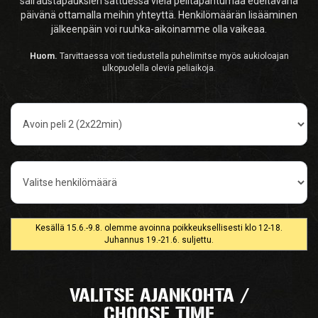
sairaustapauksien sattuessa vielä pelitapahtumaa edeltävänä
päivänä ottamalla meihin yhteyttä. Henkilömäärän lisääminen
jälkeenpäin voi ruuhka-aikoinamme olla vaikeaa.
Huom.
Tarvittaessa voit tiedustella puhelimitse myös aukioloajan
ulkopuolella olevia peliaikoja.
Pelityyppi
Henkilömäärä
Kesällä 15.6.-9.8. olemme avoinna poikkeuksellisesti klo 12-18.
Juhannus 19.-21.6. suljettu.
VALITSE AJANKOHTA /
CHOOSE TIME